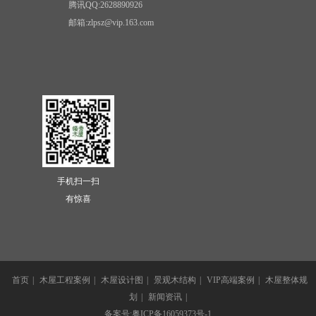
腾讯QQ:2628890926
邮箱:zlpsz@vip.163.com
手机扫一扫
有惊喜
首页
|
木屋工程案例
|
木屋设计图
|
景观木结构
|
VIP高端案例
|
木屋整体规
划
|
新闻资讯
|
备案号:粤ICP备16059373号-1