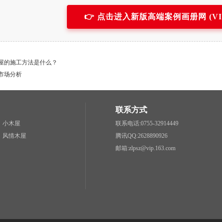
👉 点击进入新版高端案例画册网 (VIP.
屋的施工方法是什么？
市场分析
联系方式
小木屋
联系电话:0755-32914449
风情木屋
腾讯QQ:2628890926
邮箱:zlpsz@vip.163.com