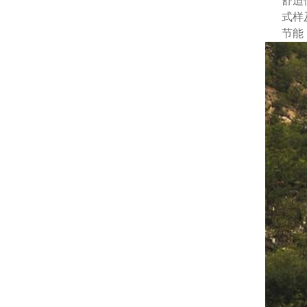
舒适
式样及
节能