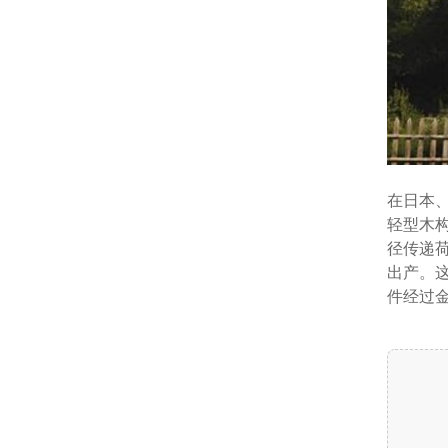
在日本
轻型木
径传递
出产。
件经过