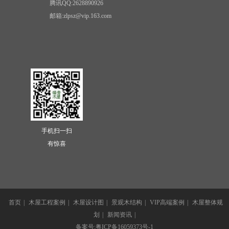
腾讯QQ:2628890926
邮箱:zlpsz@vip.163.com
手机扫一扫
有惊喜
首页
|
木屋工程案例
|
木屋设计图
|
景观木结构
|
VIP高端案例
|
木屋整体规
划
|
新闻资讯
|
备案号:粤ICP备16059373号-1